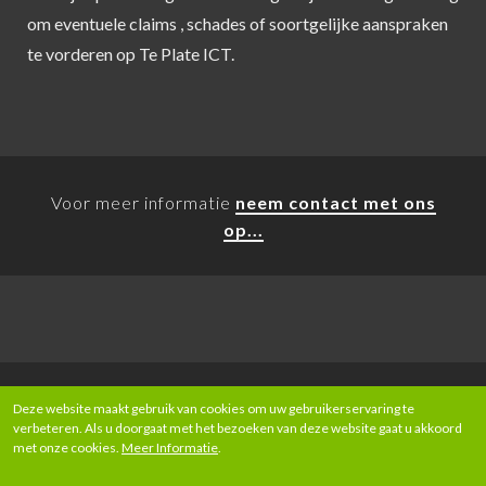
om eventuele claims , schades of soortgelijke aanspraken
te vorderen op Te Plate ICT.
Voor meer informatie
neem contact met ons
op...
Deze website maakt gebruik van cookies om uw gebruikerservaring te
Copyrights © 2026 All Rights Reserved by Te Plate ICT -
verbeteren. Als u doorgaat met het bezoeken van deze website gaat u akkoord
met onze cookies.
Meer Informatie
.
eSolution by
InDis Baltic
Privacybeleid